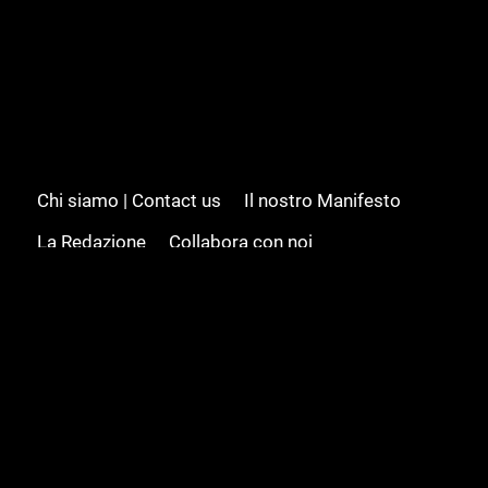
Chi siamo | Contact us
Il nostro Manifesto
La Redazione
Collabora con noi
Advertising/Pubblicità
Modifica il consenso
Cookie policy
Privacy policy
Feed RSS
Sitemap