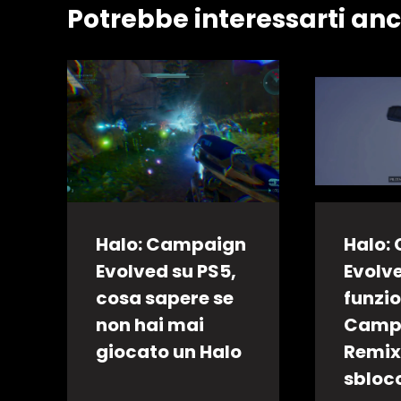
Potrebbe interessarti an
Halo: Campaign
Halo:
Evolved su PS5,
Evolv
cosa sapere se
funzi
non hai mai
Camp
giocato un Halo
Remix
sbloc