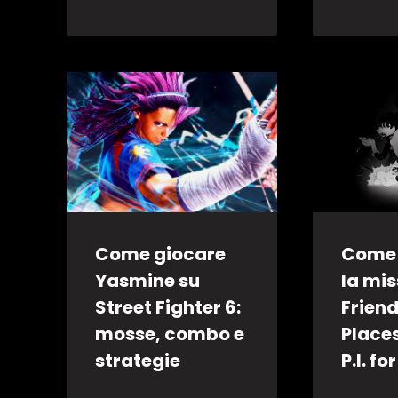
Come giocare
Come 
Yasmine su
la mi
Street Fighter 6:
Friend
mosse, combo e
Place
strategie
P.I. fo