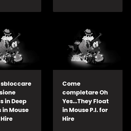
sbloccare
Come
ssione
completare Oh
s in Deep
Yes…They Float
s in Mouse
in Mouse P.I. for
r Hire
Hire