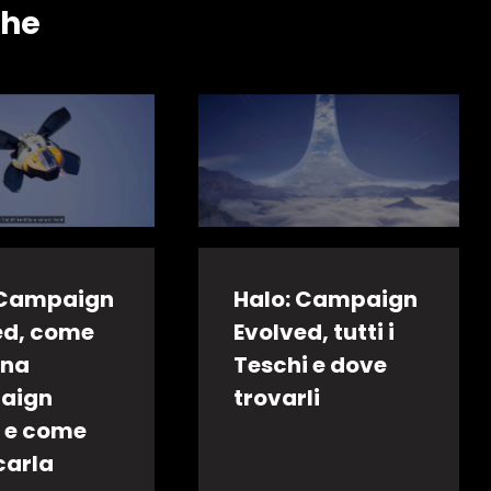
che
 Campaign
Halo: Campaign
ed, come
Evolved, tutti i
ona
Teschi e dove
aign
trovarli
 e come
carla