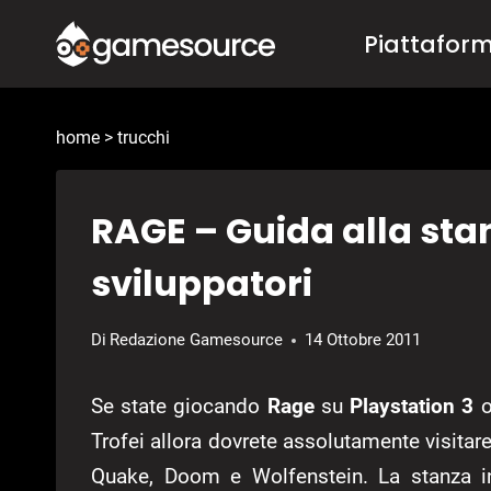
Salta
Piattafor
al
contenuto
home
>
trucchi
RAGE – Guida alla sta
sviluppatori
Di
Redazione Gamesource
14 Ottobre 2011
Se state giocando
Rage
su
Playstation 3
o
Trofei allora dovrete assolutamente visitare 
Quake, Doom e Wolfenstein. La stanza 