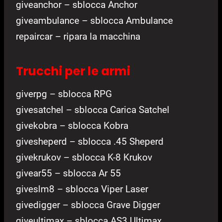
giveanchor – sblocca Anchor
giveambulance – sblocca Ambulance
repaircar – ripara la macchina
Trucchi per le armi
giverpg – sblocca RPG
givesatchel – sblocca Carica Satchel
givekobra – sblocca Kobra
givesheperd – sblocca .45 Sheperd
givekrukov – sblocca K-8 Krukov
givear55 – sblocca Ar 55
giveslm8 – sblocca Viper Laser
givedigger – sblocca Grave Digger
giveultimax – sblocca AS3 Ultimax