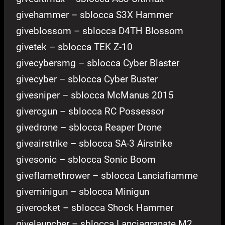
givehammer – sblocca S3X Hammer
giveblossom – sblocca D4TH Blossom
givetek – sblocca TEK Z-10
givecybersmg – sblocca Cyber Blaster
givecyber – sblocca Cyber Buster
givesniper – sblocca McManus 2015
givercgun – sblocca RC Possessor
givedrone – sblocca Reaper Drone
giveairstrike – sblocca SA-3 Airstrike
givesonic – sblocca Sonic Boom
giveflamethrower – sblocca Lanciafiamme
giveminigun – sblocca Minigun
giverocket – sblocca Shock Hammer
givelauncher – sblocca Lanciagranate M2