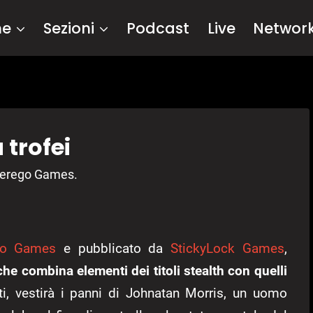
me
Sezioni
Podcast
Live
Networ
 trofei
Alterego Games.
go Games
e pubblicato da
StickyLock Games
,
he combina elementi dei titoli stealth con quelli
atti, vestirà i panni di Johnatan Morris, un uomo