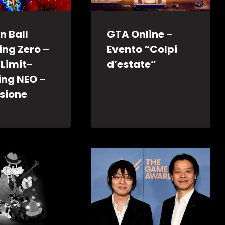
n Ball
GTA Online –
ing Zero –
Evento “Colpi
 Limit-
d’estate”
ing NEO –
sione