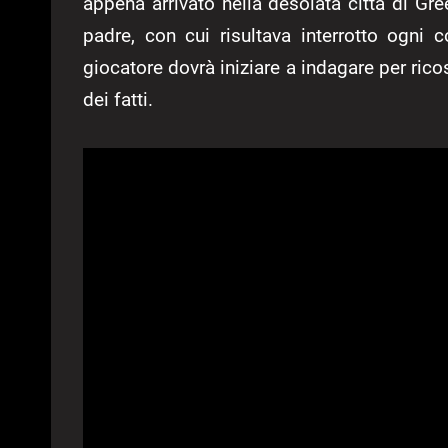
appena arrivato nella desolata città di Gre
padre, con cui risultava interrotto ogni 
giocatore dovrà iniziare a indagare per rico
dei fatti.