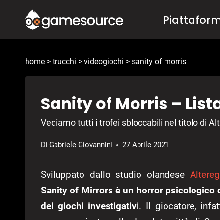
Salta
Piattafor
al
contenuto
home
>
trucchi
>
videogiochi
>
sanity of morris
Sanity of Morris – Lista
Vediamo tutti i trofei sbloccabili nel titolo di 
Di
Gabriele Giovannini
27 Aprile 2021
Sviluppato dallo studio olandese
Altere
Sanity of Mirrors è un horror psicologico c
dei giochi investigativi
. Il giocatore, inf