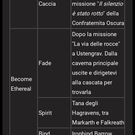
Caccia
missione "
Il silenzio
è stato rotto
" della
Confraternita Oscura
Dopo la missione
"La via delle rocce"
a Ustengrav. Dalla
Fade
caverna principale
uscite e dirigetevi
Become
alla cascata per
Ethereal
trovarla
Tana degli
Spirit
Hagravens, tra
Markarth e Falkreath
Bind
Ironbind Barrow