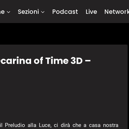
me
Sezioni
Podcast
Live
Networ
Ocarina of Time 3D –
l Preludio alla Luce, ci dirà che a casa nostra