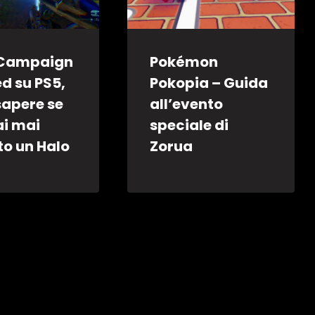
 Campaign
Pokémon
d su PS5,
Pokopia – Guida
sapere se
all’evento
ai mai
speciale di
to un Halo
Zorua