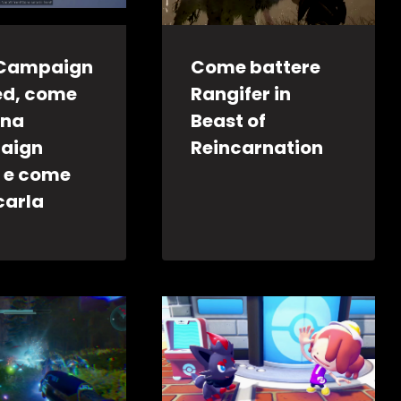
 Campaign
Come battere
ed, come
Rangifer in
ona
Beast of
aign
Reincarnation
 e come
carla