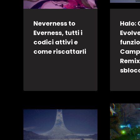
Neverness to
Halo:
Everness, tutti i
Evolv
codici attivi e
funzi
come riscattarli
Camp
Remix
sbloc