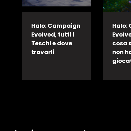
Halo: Campaign
Halo:
Evolved, tutti i
Evolve
Teschi e dove
cosa 
trovarli
non h
gioca