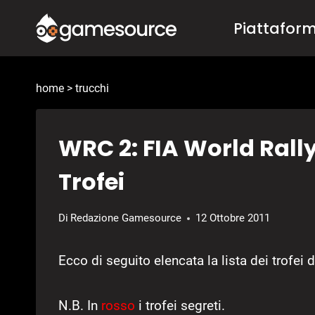
Salta
Piattafor
al
contenuto
home
>
trucchi
WRC 2: FIA World Rall
Trofei
Di
Redazione Gamesource
12 Ottobre 2011
Ecco di seguito elencata la lista dei trofei 
N.B. In
rosso
i trofei segreti.