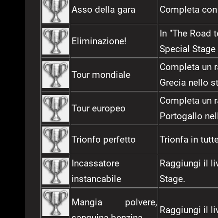
Asso della gara
Completa con 
In "The Road 
Eliminazione!
Special Stage 
Completa un ra
Tour mondiale
Grecia nello 
Completa un ra
Tour europeo
Portogallo ne
Trionfo perfetto
Trionfa in tut
Incassatore
Raggiungi il l
instancabile
Stage.
Mangia polvere,
Raggiungi il l
sanguina benzina