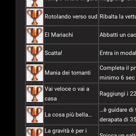
Rotolando verso sud
Ribalta la vett
El Mariachi
Abbatti un ca
Scatta!
Entra in modal
Completa il p
Mania dei tornanti
minimo 6 sec 
Vai veloce o vai a
Raggiungi i 2
casa
…è guidare di 
La cosa più bella…
derapata di 35
La gravità è per i
Spicca un salt