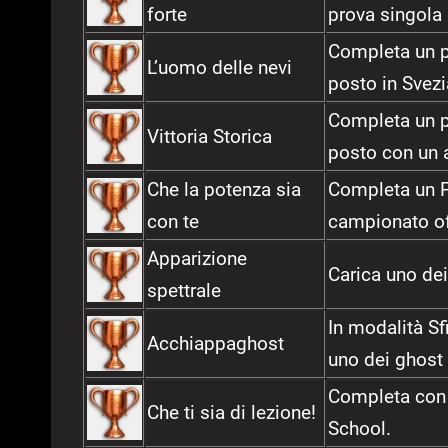
forte
prova singola
Completa un pa
L’uomo delle nevi
posto in Svez
Completa un pa
Vittoria Storica
posto con un 
Che la potenza sia
Completa un P
con te
campionato of
Apparizione
Carica uno dei
spettrale
In modalità S
Acchiappaghost
uno dei ghost 
Completa con 
Che ti sia di lezione!
School.