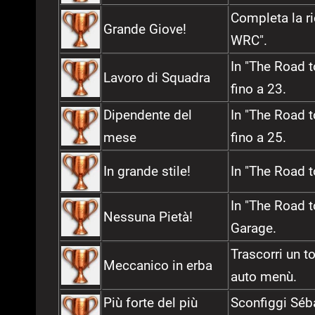
Completa la ri
Grande Giove!
WRC".
In "The Road t
Lavoro di Squadra
fino a 23.
Dipendente del
In "The Road t
mese
fino a 25.
In grande stile!
In "The Road t
In "The Road to
Nessuna Pietà!
Garage.
Trascorri un t
Meccanico in erba
auto menù.
Più forte del più
Sconfiggi Séb