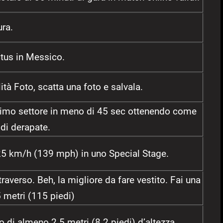
ura.
ctus in Messico.
ità Foto, scatta una foto e salvala.
rimo settore in meno di 45 sec ottenendo come
di derapate.
25 km/h (139 mph) in uno Special Stage.
traverso. Beh, la migliore da fare vestito. Fai una
 metri (115 piedi)
o di almeno 2.5 metri (8.2 piedi) d’altezza.