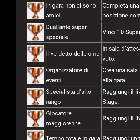
In gara non ci sono
Completa una p
amici
posizione contr
Duellante super
Vinci 10 Super
speciale
In sala d’attes
Il verdetto delle urne
voto.
Organizzatore di
Crea una sala d
eventi
alla gara.
Specialista d’alto
Raggiungi il l
rango
Stage.
Giocatore
Raggiungi il l
maggiorenne
Tempo totale in gara
Raggiungi un t