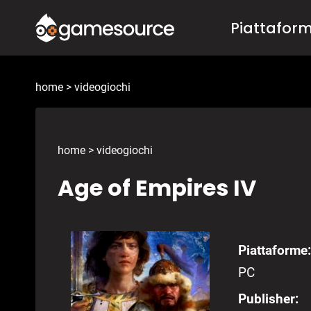
Salta
Piattafor
al
contenuto
home
>
videogiochi
home
>
videogiochi
Age of Empires IV
Piattaforme:
PC
Publisher: