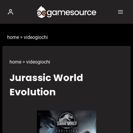
Salta
al
contenuto
home
>
videogiochi
home
>
videogiochi
Jurassic World
Evolution