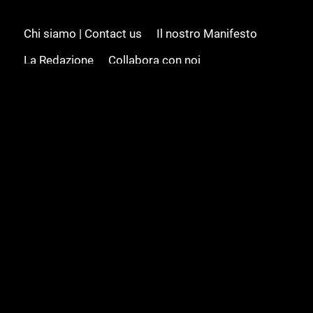
Chi siamo | Contact us
Il nostro Manifesto
La Redazione
Collabora con noi
Advertising/Pubblicità
Modifica il consenso
Cookie policy
Privacy policy
Feed RSS
Sitemap
© 2008 - 2026 Gamesource Italia