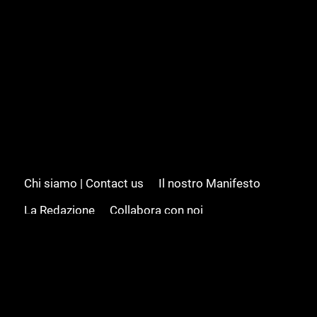
Chi siamo | Contact us
Il nostro Manifesto
La Redazione
Collabora con noi
Advertising/Pubblicità
Modifica il consenso
Cookie policy
Privacy policy
Feed RSS
Sitemap