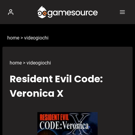
Salta
al
contenuto
home
>
videogiochi
home
>
videogiochi
Resident Evil Code:
Veronica X