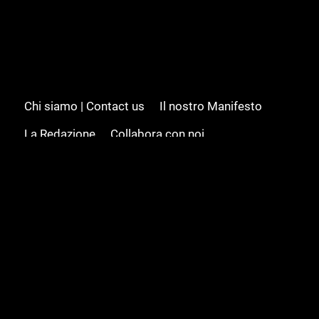
Chi siamo | Contact us
Il nostro Manifesto
La Redazione
Collabora con noi
Advertising/Pubblicità
Modifica il consenso
Cookie policy
Privacy policy
Feed RSS
Sitemap