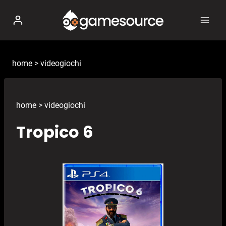
Salta
al
contenuto
home
>
videogiochi
home
>
videogiochi
Tropico 6