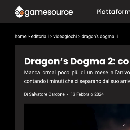
Salta
Piattafor
al
contenuto
home
>
editoriali
>
videogiochi
>
dragon’s dogma ii
Dragon’s Dogma 2: co
Manca ormai poco più di un mese all’arriv
contando i minuti che ci separano dal suo arri
Di
Salvatore Cardone
13 Febbraio 2024