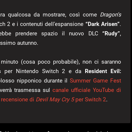
ra qualcosa da mostrare, così come
Dragon’s
ch 2 e i contenuti dell’espansione
“Dark Arisen”
.
ebbe prendere spazio il nuovo DLC
“Rudy”
,
rossimo autunno.
o minuto (cosa poco probabile), non ci saranno
s
per Nintendo Switch 2 e da
Resident Evil:
colosso nipponico durante il
Summer Game Fest
a verrà trasmessa sul
canale ufficiale YouTube di
a
recensione di
Devil May Cry 5
per Switch 2
.