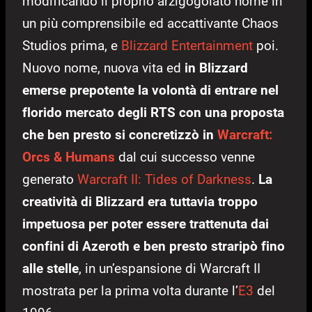
modificando il proprio arzigogolato nome in
un più comprensibile ed accattivante Chaos
Studios prima, e
Blizzard Entertainment
poi.
Nuovo nome, nuova vita ed
in Blizzard
emerse prepotente la volontà di entrare nel
florido mercato degli RTS con una proposta
che ben presto si concretizzò in
Warcraft:
Orcs & Humans
dal cui successo venne
generato
Warcraft II: Tides of Darkness
.
La
creatività di Blizzard era tuttavia troppo
impetuosa per poter essere trattenuta dai
confini di Azeroth e ben presto straripò fino
alle stelle
, in un’espansione di Warcraft II
mostrata per la prima volta durante l’
E3
del