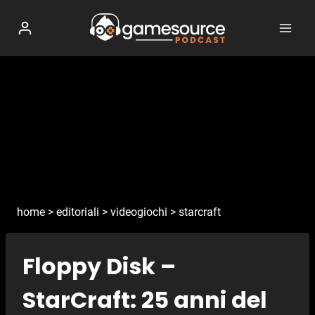
Salta
al
contenuto
home
>
editoriali
>
videogiochi
>
starcraft
Floppy Disk –
StarCraft: 25 anni del