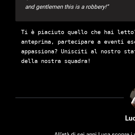
and gentlemen this is a robbery!”
Ti è piaciuto quello che hai letto
anteprima, partecipare a eventi es
appassiona? Unisciti al nostro st
della nostra squadra!
Lu
All'età di sei anni Luca scopre 