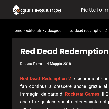
Salta
Piattafor
al
contenuto
home
>
editoriali
>
videogiochi
>
red dead redemption 2
Red Dead Redemption 2:
Di
Luca Porro
4 Maggio 2018
Red Dead Redemption 2
è sicuramente uno 
fan continua a crescere anche grazie al r
immagini da parte di
Rockstar Games
. Il
che offre qualche spunto interessante dal 