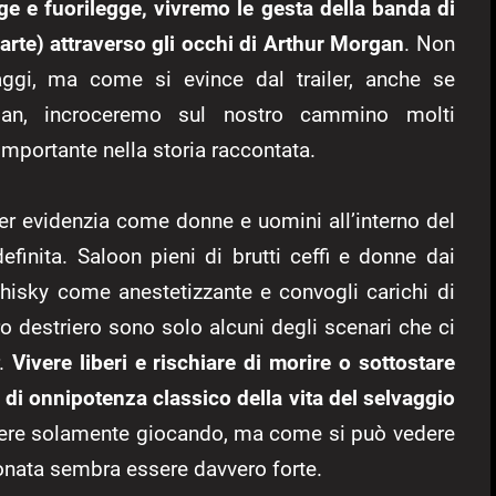
ge e fuorilegge, vivremo le gesta della banda di
arte) attraverso gli occhi di Arthur Morgan
. Non
ggi, ma come si evince dal trailer, anche se
rgan, incroceremo sul nostro cammino molti
mportante nella storia raccontata.
iler evidenzia come donne e uomini all’interno del
finita. Saloon pieni di brutti ceffi e donne dai
 whisky come anestetizzante e convogli carichi di
o destriero sono solo alcuni degli scenari che ci
r.
Vivere liberi e rischiare di morire o sottostare
o di onnipotenza classico della vita del selvaggio
re solamente giocando, ma come si può vedere
zionata sembra essere davvero forte.