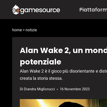
Salta
Piattafor
al
contenuto
home
>
notizie
Alan Wake 2, un mondo
potenziale
Alan Wake 2 è il gioco più disorientante e dist
creata la storia stessa.
Di
Diandra Migliorucci
16 Novembre 2023