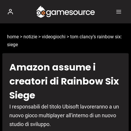
Salta
al
contenuto
home
>
notizie
>
videogiochi
>
tom clancy’s rainbow six:
siege
Amazon assume i
creatori di Rainbow Six
Siege
I responsabili del titolo Ubisoft lavoreranno a un
nuovo gioco multiplayer all'interno di un nuovo
studio di sviluppo.