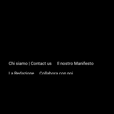
Chi siamo | Contact us
Il nostro Manifesto
La Redazione
Collabora con noi
Advertising/Pubblicità
Modifica il consenso
Cookie policy
Privacy policy
Feed RSS
Sitemap