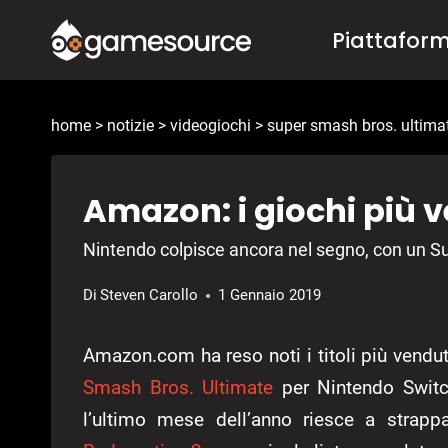
Salta
Piattafor
al
contenuto
home
>
notizie
>
videogiochi
>
super smash bros. ultima
Amazon: i giochi più v
Nintendo colpisce ancora nel segno, con un S
Di
Steven Carollo
1 Gennaio 2019
Amazon.com ha reso noti i titoli più vendut
Smash Bros. Ultimate
per Nintendo Switch
l’ultimo mese dell’anno riesce a strapp