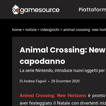
Salta
Piattafor
al
contenuto
home
>
notizie
>
videogiochi
>
animal crossing: new hor
Animal Crossing: New 
capodanno
La serie Nintendo, introduce nuovi oggetti per
Di
Andrea Fagioli
28 Dicembre 2020
Animal Crossing: New Horizons
è pronto 
aver festeggiato il Natale con divertenti inizi