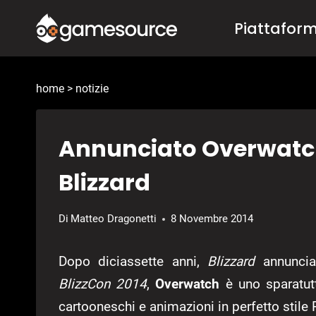
Salta
Piattafor
al
contenuto
home
>
notizie
Annunciato Overwatch
Blizzard
Di
Matteo Dragonetti
8 Novembre 2014
Dopo diciassette anni,
Blizzard
annuncia
BlizzCon 2014
,
Overwatch
è uno sparatutt
cartooneschi e animazioni in perfetto stile P