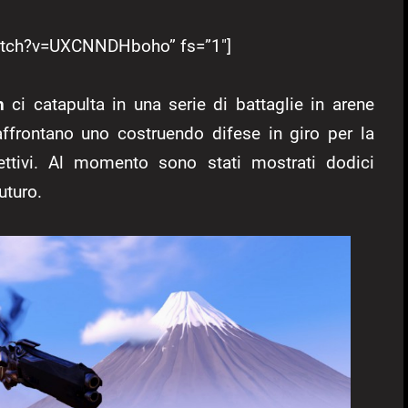
watch?v=UXCNNDHboho” fs=”1″]
h
ci catapulta in una serie di battaglie in arene
ffrontano uno costruendo difese in giro per la
iettivi. Al momento sono stati mostrati dodici
uturo.