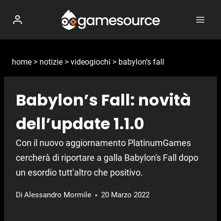
Salta
al
contenuto
home
>
notizie
>
videogiochi
>
babylon’s fall
Babylon’s Fall: novità
dell’update 1.1.0
Con il nuovo aggiornamento PlatinumGames
cercherà di riportare a galla Babylon's Fall dopo
un esordio tutt'altro che positivo.
Di
Alessandro Mormile
20 Marzo 2022