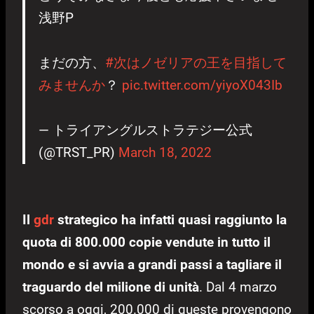
浅野P
まだの方、
#次はノゼリアの王を目指して
みませんか
？
pic.twitter.com/yiyoX043Ib
— トライアングルストラテジー公式
(@TRST_PR)
March 18, 2022
Il
gdr
strategico ha infatti quasi raggiunto la
quota di 800.000 copie vendute in tutto il
mondo e si avvia a grandi passi a tagliare il
traguardo del milione di unità
. Dal 4 marzo
scorso a oggi, 200.000 di queste provengono