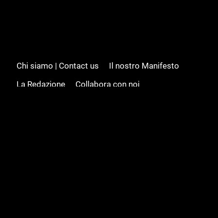
Chi siamo | Contact us
Il nostro Manifesto
La Redazione
Collabora con noi
Advertising/Pubblicità
Modifica il consenso
Cookie policy
Privacy policy
Feed RSS
Sitemap