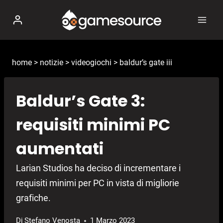
Salta
al
contenuto
home
>
notizie
>
videogiochi
>
baldur’s gate iii
Baldur’s Gate 3:
requisiti minimi PC
aumentati
Larian Studios ha deciso di incrementare i
requisiti minimi per PC in vista di migliorie
grafiche.
Di
Stefano Venosta
1 Marzo 2023