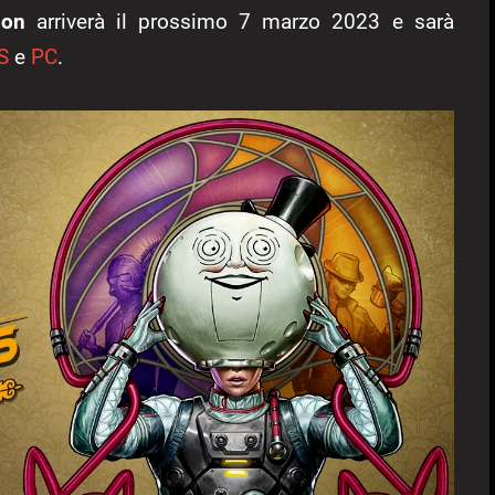
ion
arriverà il prossimo 7 marzo 2023 e sarà
S
e
PC
.