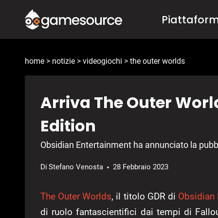
Salta
Piattafor
al
contenuto
home
>
notizie
>
videogiochi
>
the outer worlds
Arriva The Outer Worl
Edition
Obsidian Entertainment ha annunciato la pubbl
Di
Stefano Venosta
28 Febbraio 2023
The Outer Worlds
, il titolo GDR di
Obsidian 
di ruolo fantascientifici dai tempi di Fall