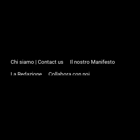
Chi siamo | Contact us
Il nostro Manifesto
La Redazione
Collabora con noi
Advertising/Pubblicità
Modifica il consenso
Cookie policy
Privacy policy
Feed RSS
Sitemap