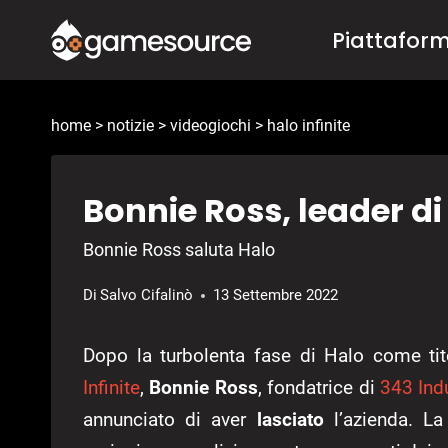
Salta
Piattafor
al
contenuto
home
>
notizie
>
videogiochi
>
halo infinite
Bonnie Ross, leader di
Bonnie Ross saluta Halo
Di
Salvo Cifalinò
13 Settembre 2022
Dopo la turbolenta fase di Halo come tit
Infinite
,
Bonnie Ross
, fondatrice di
343 Ind
annunciato di aver
lasciato
l’azienda. La