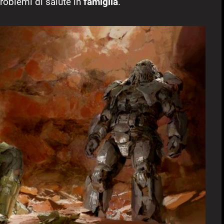
problemi di salute in
famiglia
.