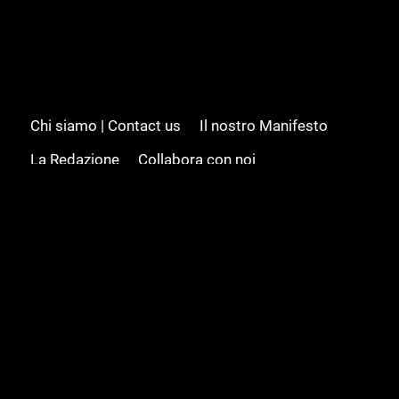
Chi siamo | Contact us
Il nostro Manifesto
La Redazione
Collabora con noi
Advertising/Pubblicità
Modifica il consenso
Cookie policy
Privacy policy
Feed RSS
Sitemap