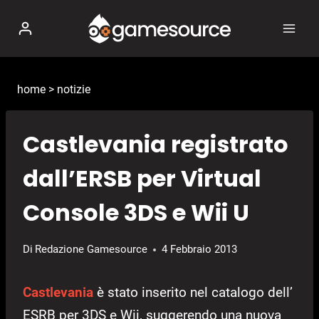
Salta
al
contenuto
home
>
notizie
Castlevania registrato
dall’ERSB per Virtual
Console 3DS e Wii U
Di
Redazione Gamesource
4 Febbraio 2013
Castlevania
è stato inserito nel catalogo dell’
ESRB per 3DS e Wii, suggerendo una nuova