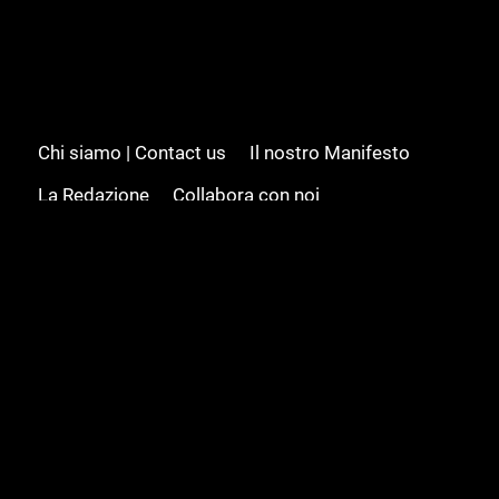
Chi siamo | Contact us
Il nostro Manifesto
La Redazione
Collabora con noi
Advertising/Pubblicità
Modifica il consenso
Cookie policy
Privacy policy
Feed RSS
Sitemap