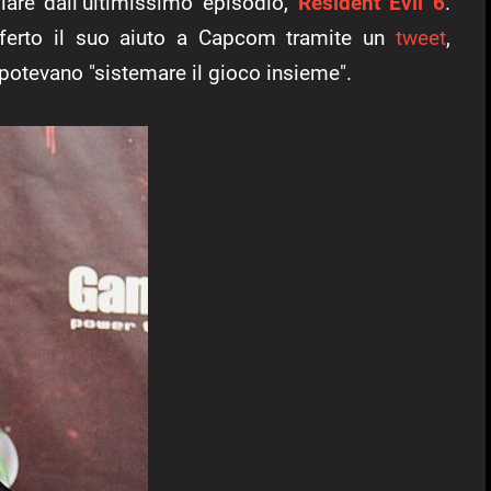
lare dall’ultimissimo episodio,
Resident Evil 6
.
offerto il suo aiuto a Capcom tramite un
tweet
,
 potevano "sistemare il gioco insieme".