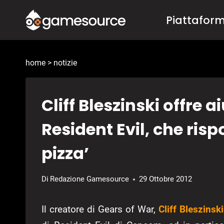
Salta
Piattafor
al
contenuto
home
>
notizie
Cliff Bleszinski offre
Resident Evil, che risp
pizza’
Di
Redazione Gamesource
29 Ottobre 2012
Il creatore di Gears of War,
Cliff Bleszinski