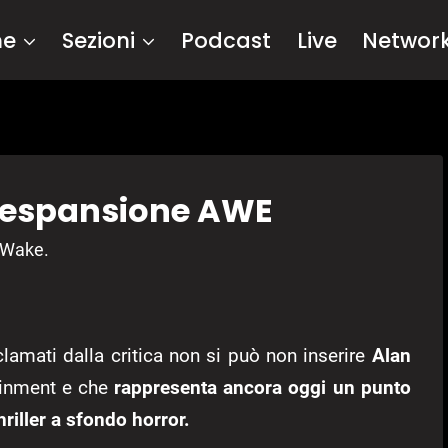
me
Sezioni
Podcast
Live
Networ
l’espansione AWE
n Wake.
clamati dalla critica non si può non inserire
Alan
einment e che
rappresenta ancora oggi un punto
hriller a sfondo horror.