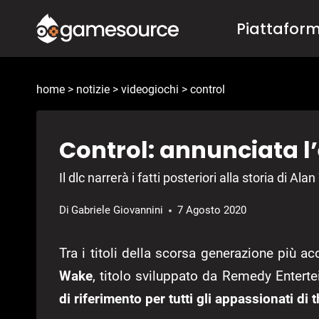
Salta
Piattafor
al
contenuto
home
>
notizie
>
videogiochi
>
control
Control: annunciata 
Il dlc narrerà i fatti posteriori alla storia di Ala
Di
Gabriele Giovannini
7 Agosto 2020
Tra i titoli della scorsa generazione più ac
Wake
, titolo sviluppato da Remedy Entert
di riferimento per tutti gli appassionati di t