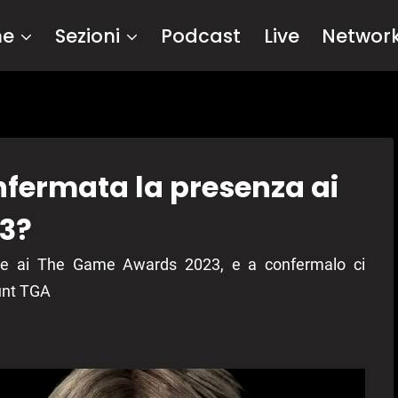
me
Sezioni
Podcast
Live
Networ
nfermata la presenza ai
3?
nte ai The Game Awards 2023, e a confermalo ci
unt TGA