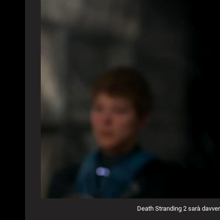
Death Stranding 2 sarà davv