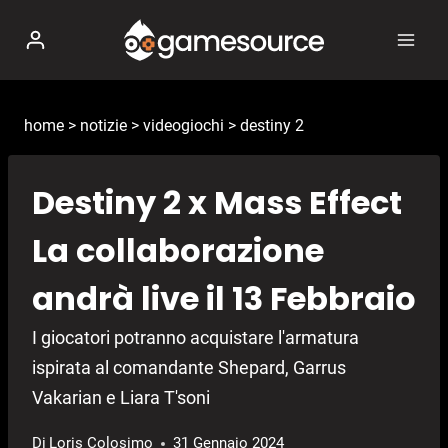
Salta
al
contenuto
home
>
notizie
>
videogiochi
>
destiny 2
Destiny 2 x Mass Effect
La collaborazione
andrà live il 13 Febbraio
I giocatori potranno acquistare l'armatura
ispirata al comandante Shepard, Garrus
Vakarian e Liara T'soni
Di
Loris Colosimo
31 Gennaio 2024