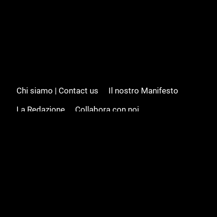
Chi siamo | Contact us
Il nostro Manifesto
La Redazione
Collabora con noi
Advertising/Pubblicità
Modifica il consenso
Cookie policy
Privacy policy
Feed RSS
Sitemap