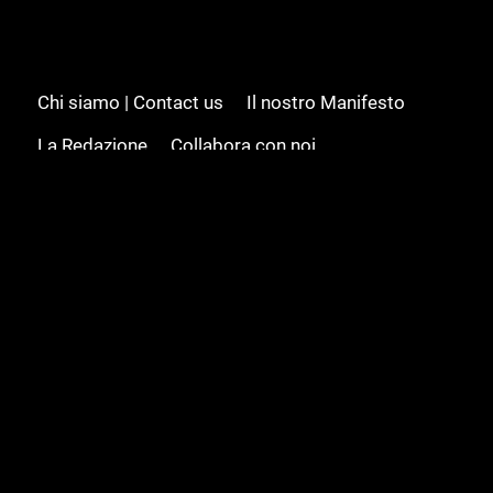
Chi siamo | Contact us
Il nostro Manifesto
La Redazione
Collabora con noi
Advertising/Pubblicità
Modifica il consenso
Cookie policy
Privacy policy
Feed RSS
Sitemap
© 2008 - 2026 Gamesource Italia