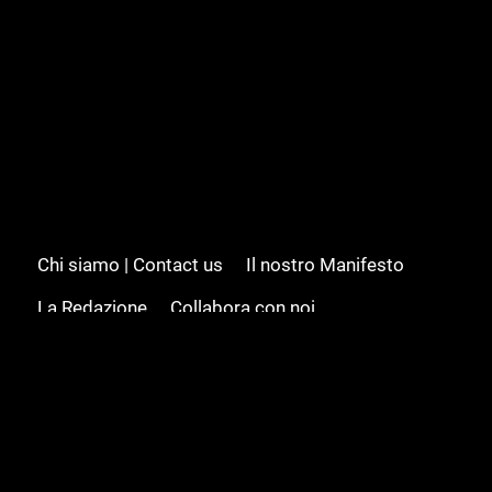
Chi siamo | Contact us
Il nostro Manifesto
La Redazione
Collabora con noi
Advertising/Pubblicità
Modifica il consenso
Cookie policy
Privacy policy
Feed RSS
Sitemap