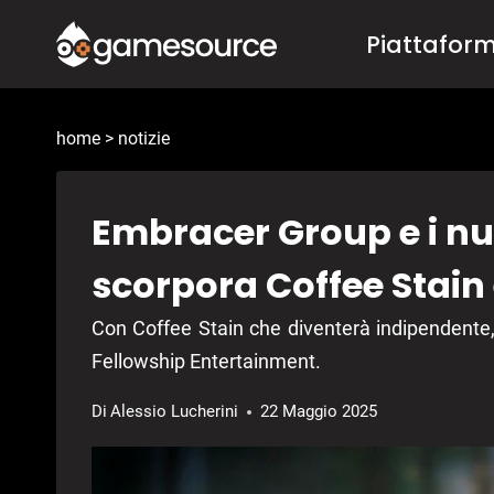
Salta
Piattafor
al
contenuto
home
>
notizie
Embracer Group e i n
scorpora Coffee Stai
Con Coffee Stain che diventerà indipendente,
Fellowship Entertainment.
Di
Alessio Lucherini
22 Maggio 2025