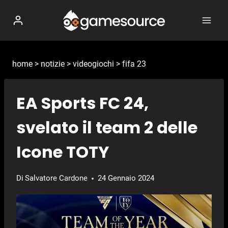
Salta
al
contenuto
home
>
notizie
>
videogiochi
>
fifa 23
EA Sports FC 24,
svelato il team 2 delle
Icone TOTY
Di
Salvatore Cardone
24 Gennaio 2024