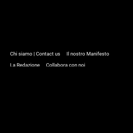
Chi siamo | Contact us
Il nostro Manifesto
La Redazione
Collabora con noi
Advertising/Pubblicità
Modifica il consenso
Cookie policy
Privacy policy
Feed RSS
Sitemap