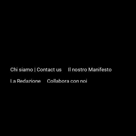
Chi siamo | Contact us
Il nostro Manifesto
La Redazione
Collabora con noi
Advertising/Pubblicità
Modifica il consenso
Cookie policy
Privacy policy
Feed RSS
Sitemap