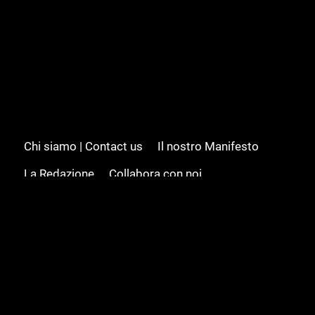
Chi siamo | Contact us
Il nostro Manifesto
La Redazione
Collabora con noi
Advertising/Pubblicità
Modifica il consenso
Cookie policy
Privacy policy
Feed RSS
Sitemap