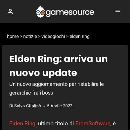
Salta
al
contenuto
home
>
notizie
>
videogiochi
>
elden ring
Elden Ring: arriva un
nuovo update
Un nuovo aggiornamento per ristabilire le
gerarchie fra i boss
Di
Salvo Cifalinò
5 Aprile 2022
Elden Ring
, ultimo titolo di
FromSoftware
, è