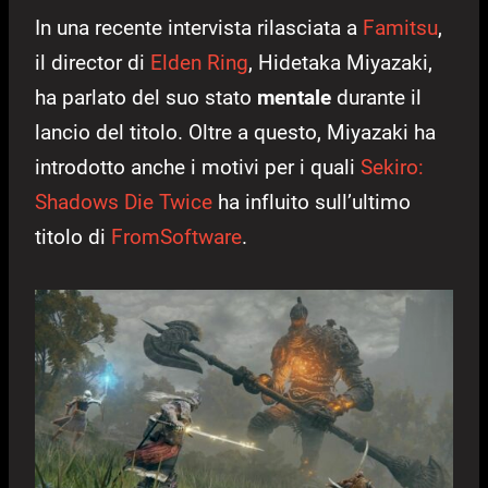
In una recente intervista rilasciata a
Famitsu
,
il director di
Elden Ring
, Hidetaka Miyazaki,
ha parlato del suo stato
mentale
durante il
lancio del titolo. Oltre a questo, Miyazaki ha
introdotto anche i motivi per i quali
Sekiro:
Shadows Die Twice
ha influito sull’ultimo
titolo di
FromSoftware
.