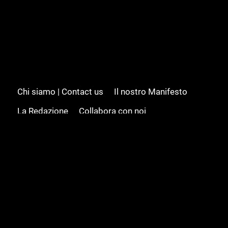
Chi siamo | Contact us
Il nostro Manifesto
La Redazione
Collabora con noi
Advertising/Pubblicità
Modifica il consenso
Cookie policy
Privacy policy
Feed RSS
Sitemap