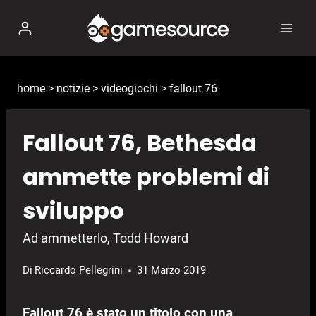
Salta
al
contenuto
home
>
notizie
>
videogiochi
>
fallout 76
Fallout 76, Bethesda
ammette problemi di
sviluppo
Ad ammetterlo, Todd Howard
Di
Riccardo Pellegrini
31 Marzo 2019
Fallout 76 è stato un titolo con una