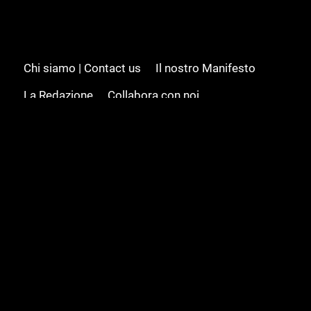
Chi siamo | Contact us
Il nostro Manifesto
La Redazione
Collabora con noi
Advertising/Pubblicità
Modifica il consenso
Cookie policy
Privacy policy
Feed RSS
Sitemap
© 2008 - 2026 Gamesource Italia