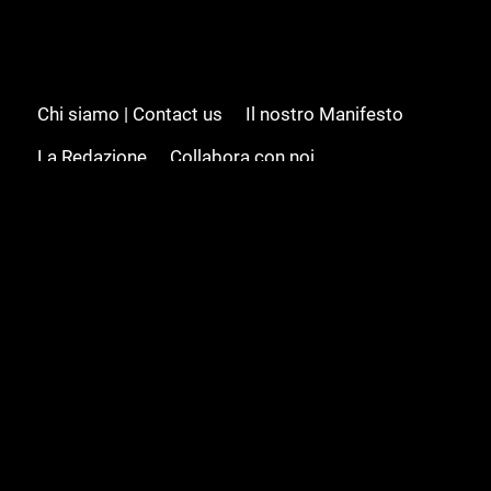
Chi siamo | Contact us
Il nostro Manifesto
La Redazione
Collabora con noi
Advertising/Pubblicità
Modifica il consenso
Cookie policy
Privacy policy
Feed RSS
Sitemap
© 2008 - 2026 Gamesource Italia