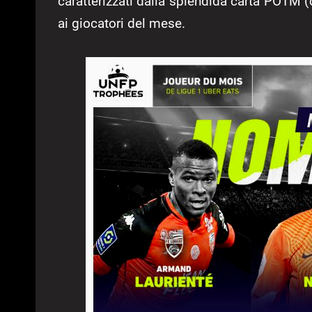
caratterizzati dalla splendida carta POTM (
ai giocatori del mese.