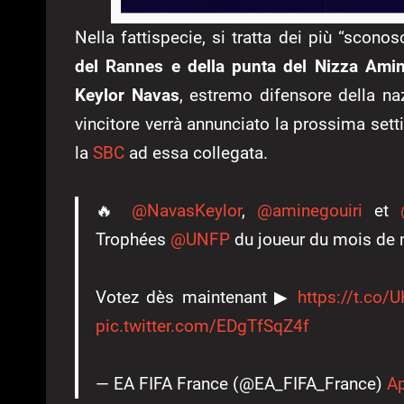
Nella fattispecie, si tratta dei più “sconos
del Rannes e della punta del Nizza Amin
Keylor Navas
, estremo difensore della naz
vincitore verrà annunciato la prossima set
la
SBC
ad essa collegata.
🔥
@NavasKeylor
,
@aminegouiri
et
Trophées
@UNFP
du joueur du mois de
Votez dès maintenant ▶
https://t.co/
pic.twitter.com/EDgTfSqZ4f
— EA FIFA France (@EA_FIFA_France)
Ap