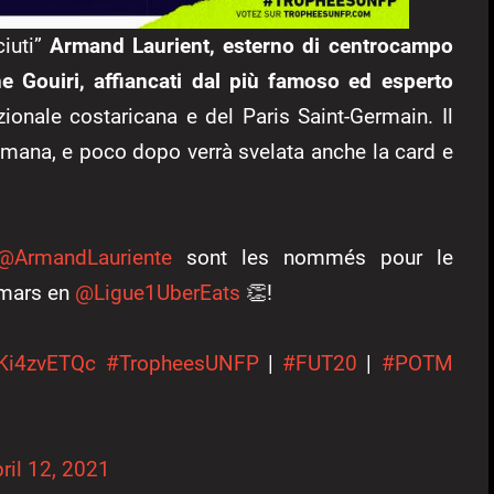
ciuti”
Armand Laurient, esterno di centrocampo
e Gouiri, affiancati dal più famoso ed esperto
ionale costaricana e del Paris Saint-Germain. Il
timana, e poco dopo verrà svelata anche la card e
@ArmandLauriente
sont les nommés pour le
 mars en
@Ligue1UberEats
👏!
UKi4zvETQc
#TropheesUNFP
|
#FUT20
|
#POTM
ril 12, 2021