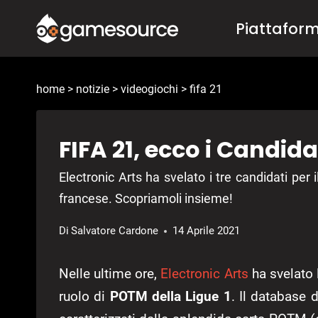
Salta
Piattafor
al
contenuto
home
>
notizie
>
videogiochi
>
fifa 21
FIFA 21, ecco i Candida
Electronic Arts ha svelato i tre candidati per
francese. Scopriamoli insieme!
Di
Salvatore Cardone
14 Aprile 2021
Nelle ultime ore,
Electronic Arts
ha svelato l
ruolo di
POTM della Ligue 1
. Il database 