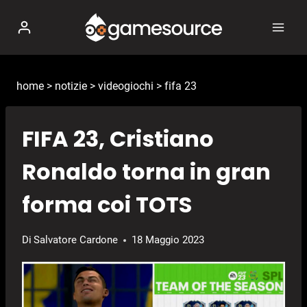
Salta
al
contenuto
home
>
notizie
>
videogiochi
>
fifa 23
FIFA 23, Cristiano
Ronaldo torna in gran
forma coi TOTS
Di
Salvatore Cardone
18 Maggio 2023