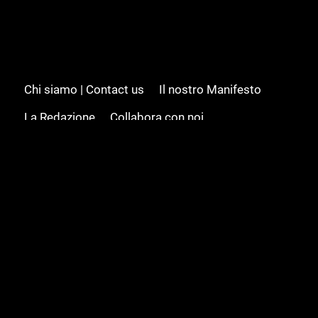
Chi siamo | Contact us
Il nostro Manifesto
La Redazione
Collabora con noi
Advertising/Pubblicità
Modifica il consenso
Cookie policy
Privacy policy
Feed RSS
Sitemap