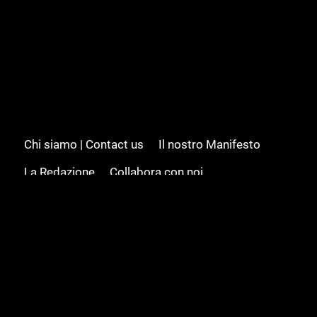
Chi siamo | Contact us
Il nostro Manifesto
La Redazione
Collabora con noi
Advertising/Pubblicità
Modifica il consenso
Cookie policy
Privacy policy
Feed RSS
Sitemap