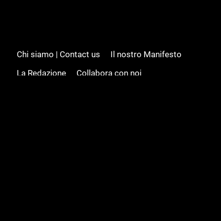
Chi siamo | Contact us
Il nostro Manifesto
La Redazione
Collabora con noi
Advertising/Pubblicità
Modifica il consenso
Cookie policy
Privacy policy
Feed RSS
Sitemap