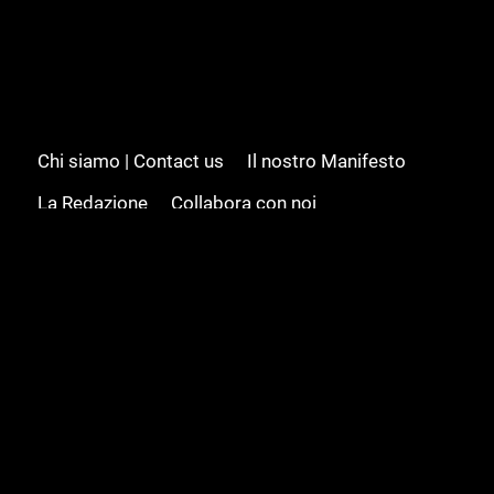
Chi siamo | Contact us
Il nostro Manifesto
La Redazione
Collabora con noi
Advertising/Pubblicità
Modifica il consenso
Cookie policy
Privacy policy
Feed RSS
Sitemap