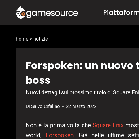
Salta
Piattafor
al
contenuto
home
>
notizie
Forspoken: un nuovo t
boss
Nuovi dettagli sul prossimo titolo di Square Eni
Di
Salvo Cifalinò
22 Marzo 2022
Non è la prima volta che
Square Enix
mostr
world,
Forspoken
. Già nelle ultime se